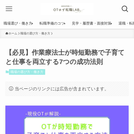
職場選び・働き方
転職準備のコツ
見学・履歴書・面接対策
退職・転
ホーム
職場の選び方・働き方
【必見】作業療法士が時短勤務で子育て
と仕事を両立する7つの成功法則
職場の選び方・働き方
当ページのリンクには広告が含まれています。