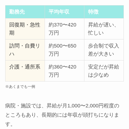
勤務先
平均年収
特徴
回復期・急性
約370〜420
昇給が遅い、
期
万円
忙しい
訪問・自費リ
約500〜650
歩合制で収入
ハ
万円
差が大きい
介護・通所系
約360〜420
安定だが昇給
万円
は少なめ
※あくまでも一例
病院・施設では、昇給が月1,000〜2,000円程度の
ところもあり、長期的には年収が頭打ちになりま
す。