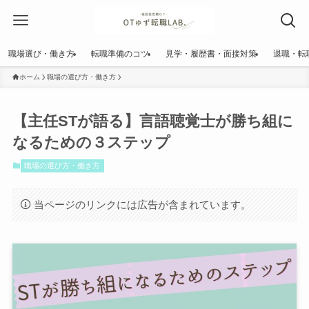
職場選び・働き方
転職準備のコツ
見学・履歴書・面接対策
退職・転
ホーム
職場の選び方・働き方
【主任STが語る】言語聴覚士が勝ち組に
なるための３ステップ
職場の選び方・働き方
当ページのリンクには広告が含まれています。