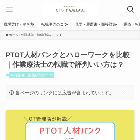
職場選び・働き方
転職準備のコツ
見学・履歴書・面接対策
退職・転
ホーム
転職準備・情報収集のコツ
PTOT人材バンクとハローワークを比較
｜作業療法士の転職で評判いい方は？
転職準備・情報収集のコツ
当ページのリンクには広告が含まれています。