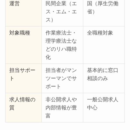
運営
民間企業（エ
国（厚生労働
ス・エム・エ
省）
ス）
対象職種
作業療法士・
全職種対象
理学療法士な
どのリハ職特
化
担当サポー
担当者がマン
基本的に窓口
ト
ツーマンでサ
相談のみ
ポート
求人情報の
非公開求人や
一般公開求人
質
内部情報が豊
中心
富