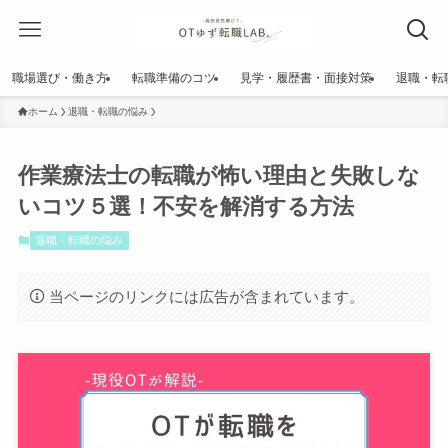
職場選び・働き方
転職準備のコツ
見学・履歴書・面接対策
退職・転
ホーム
退職・転職の悩み
作業療法士の転職が怖い理由と失敗しな
いコツ５選！不安を解消する方法
退職・転職の悩み
当ページのリンクには広告が含まれています。